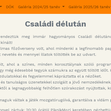
DÖK
Galéria 2024/25 tanév
Galéria 2025/26 tané
Családi délután
l rendeztük meg immár hagyományos Családi délután
kínált!
almas főzőverseny volt, ahol mindenki a legfinomabb pa
 nevetés és mennyei illatok töltötték be az udvart.
olt, ahol a színes, minden korosztálynak szóló prog
ogy még édesebbé tegyük számukra az együtt töltött időt. 
dulatokkal és fegyelemmel kápráztatta el a nézőket.
 és tanulságos üzenetekkel szolgált a jövő nemzedékének
től a legnagyobbakig felhőtlen szórakozást nyújtottak, kü
maguk váltak a játék mozgatórugóivá, garantálva a vidám 
nnyel zártuk: 20:30 órától PiknikMozi keretében nézhet