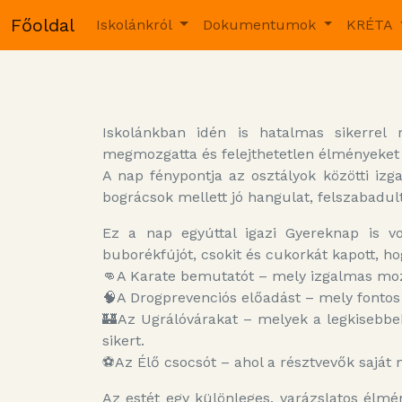
Főoldal
Iskolánkról
Dokumentumok
KRÉTA
Iskolánkban idén is hatalmas sikerre
megmozgatta és felejthetetlen élményeket 
A nap fénypontja az osztályok közötti izg
bográcsok mellett jó hangulat, felszabadult
Ez a nap egyúttal igazi Gyereknap is v
buborékfújót, csokit és cukorkát kapott, h
👊A Karate bemutatót – mely izgalmas moz
🧠A Drogprevenciós előadást – mely fontos
🏰Az Ugrálóvárakat – melyek a legkisebbek
sikert.
⚽Az Élő csocsót – ahol a résztvevők saját 
Az estét egy különleges, varázslatos élmé