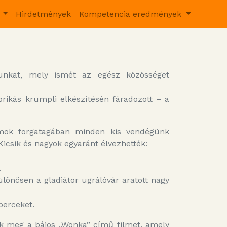
v
Hirdetmények
Kompetencia eredmények
unkat, mely ismét az egész közösséget
prikás krumpli elkészítésén fáradozott – a
ramok forgatagában minden kis vendégünk
Kicsik és nagyok egyaránt élvezhették:
.
lönösen a gladiátor ugrálóvár aratott nagy
perceket.
tük meg a bájos „Wonka” című filmet, amely