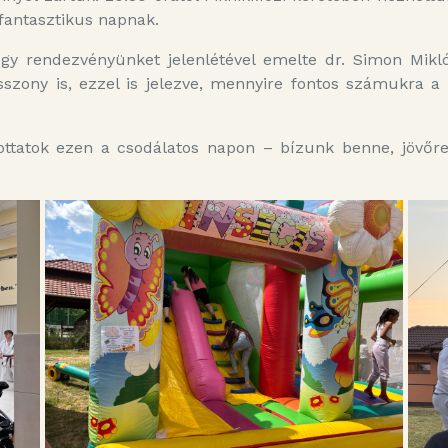
fantasztikus napnak.
gy rendezvényünket jelenlétével emelte dr. Simon Miklós
szony is, ezzel is jelezve, mennyire fontos számukra a
ottatok ezen a csodálatos napon – bízunk benne, jövőre