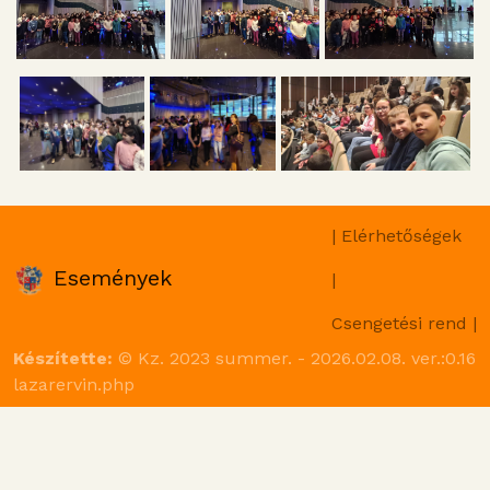
| Elérhetőségek
Események
|
Csengetési rend |
Készítette:
© Kz. 2023 summer. - 2026.02.08. ver.:0.16
lazarervin.php