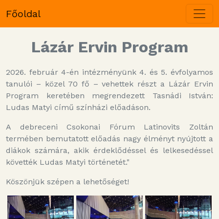
Főoldal
Lázár Ervin Program
2026. február 4-én intézményünk 4. és 5. évfolyamos
tanulói – közel 70 fő – vehettek részt a Lázár Ervin
Program keretében megrendezett Tasnádi István:
Ludas Matyi című színházi előadáson.
A debreceni Csokonai Fórum Latinovits Zoltán
termében bemutatott előadás nagy élményt nyújtott a
diákok számára, akik érdeklődéssel és lelkesedéssel
követték Ludas Matyi történetét."
Köszönjük szépen a lehetőséget!