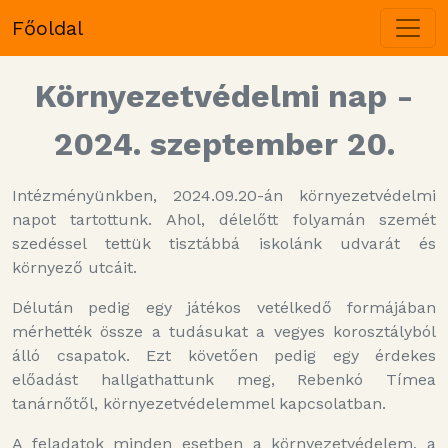
Főoldal
Környezetvédelmi nap -
2024. szeptember 20.
Intézményünkben, 2024.09.20-án környezetvédelmi
napot tartottunk. Ahol, délelőtt folyamán szemét
szedéssel tettük tisztábbá iskolánk udvarát és
környező utcáit.
Délután pedig egy játékos vetélkedő formájában
mérhették össze a tudásukat a vegyes korosztályból
álló csapatok. Ezt követően pedig egy érdekes
előadást hallgathattunk meg, Rebenkó Tímea
tanárnőtől, környezetvédelemmel kapcsolatban.
A feladatok minden esetben a környezetvédelem, a