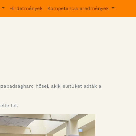
v
Hirdetmények
Kompetencia eredmények
szabadságharc hősei, akik életüket adták a
tte fel.