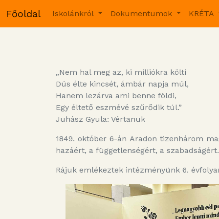
Főoldal
Iskolánkról
Dokumentumok
KRÉTA
„Nem hal meg az, ki milliókra költi
Dús élte kincsét, ámbár napja múl,
Hanem lezárva ami benne földi,
Egy éltető eszmévé szűrődik túl.”
Juhász Gyula: Vértanuk
1849. október 6-án Aradon tizenhárom magy
hazáért, a függetlenségért, a szabadságért.
Rájuk emlékeztek intézményünk 6. évfolyam