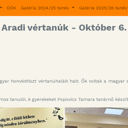
DÖK
Galéria 2024/25 tanév
Galéria 2025/26 tané
Aradi vértanúk - Október 6.
ar honvédtiszt vértanúhalált halt. Ők voltak a magyar 
os tanulói. A gyerekeket Popovics Tamara tanárnő készíte