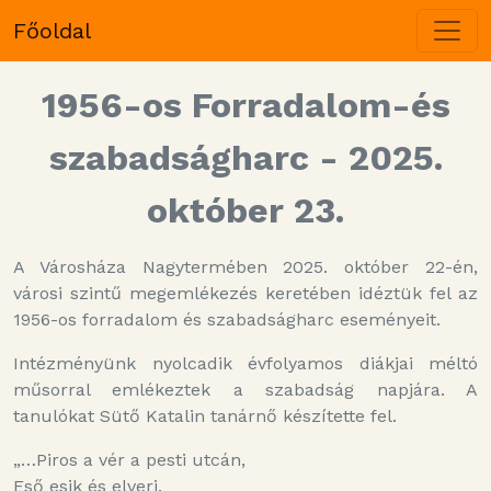
Főoldal
1956-os Forradalom-és
szabadságharc - 2025.
október 23.
A Városháza Nagytermében 2025. október 22-én,
városi szintű megemlékezés keretében idéztük fel az
1956-os forradalom és szabadságharc eseményeit.
Intézményünk nyolcadik évfolyamos diákjai méltó
műsorral emlékeztek a szabadság napjára. A
tanulókat Sütő Katalin tanárnő készítette fel.
„…Piros a vér a pesti utcán,
Eső esik és elveri,