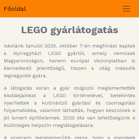
Főoldal
LEGO gyárlátogatás
Iskolánk tanulói 2025. október 7-én meghívást kaptak
a Nyíregyházi LEGO gyártól, amely nemcsak
Magyarországon, hanem európai viszonylatban is
kiemelkedő jelentőségű, hiszen a világ második
legnagyobb gyára.
A látogatás során a gyár dolgozói megismertették
kisdiákjainkat a LEGO történetével, betekintés
nyerhettek a különböző gyártási és csomagolási
folyamatokba, valamint láthatták, hogyan készülnek a
jól ismert építőelemek. 2020 óta van lehetőségünk e
különleges helyszín meglátogatására.
A program legnépszerűbb része, hogy a gyerekek