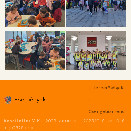
| Elérhetőségek
Események
|
Csengetési rend |
Készítette:
© Kz. 2023 summer. - 2025.10.19. ver.:0.16
lego2526.php