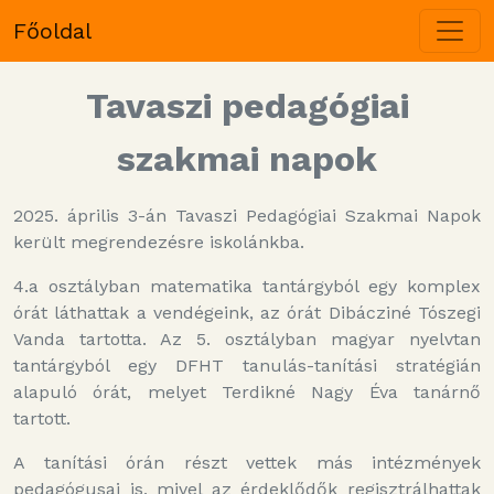
Főoldal
Tavaszi pedagógiai
szakmai napok
2025. április 3-án Tavaszi Pedagógiai Szakmai Napok
került megrendezésre iskolánkba.
4.a osztályban matematika tantárgyból egy komplex
órát láthattak a vendégeink, az órát Dibácziné Tószegi
Vanda tartotta. Az 5. osztályban magyar nyelvtan
tantárgyból egy DFHT tanulás-tanítási stratégián
alapuló órát, melyet Terdikné Nagy Éva tanárnő
tartott.
A tanítási órán részt vettek más intézmények
pedagógusai is, mivel az érdeklődők regisztrálhattak