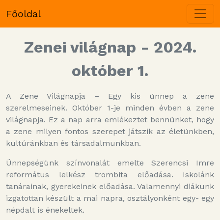
Főoldal
Zenei világnap - 2024.
október 1.
A Zene Világnapja – Egy kis ünnep a zene
szerelmeseinek. Október 1-je minden évben a zene
világnapja. Ez a nap arra emlékeztet bennünket, hogy
a zene milyen fontos szerepet játszik az életünkben,
kultúránkban és társadalmunkban.
Ünnepségünk színvonalát emelte Szerencsi Imre
református lelkész trombita előadása. Iskolánk
tanárainak, gyerekeinek előadása. Valamennyi diákunk
izgatottan készült a mai napra, osztályonként egy- egy
népdalt is énekeltek.