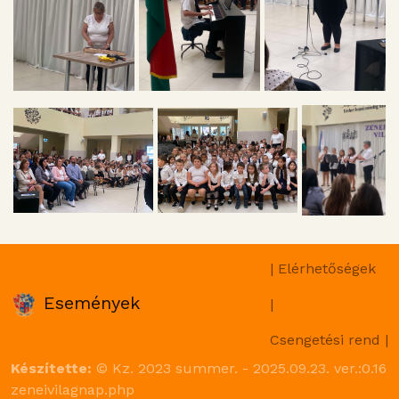
| Elérhetőségek
Események
|
Csengetési rend |
Készítette:
© Kz. 2023 summer. - 2025.09.23. ver.:0.16
zeneivilagnap.php