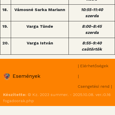
18.
Vámosné Sarka Mariann
10:55-11:40
szerda
19.
Varga Tünde
8:00-8:45
szerda
20.
Varga István
8:55-9:40
csütörtök
| Elérhetőségek
Események
|
Csengetési rend |
Készítette:
© Kz. 2023 summer. - 2025.10.08. ver.:0.16
fogadoorak.php