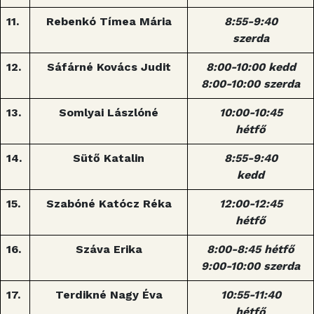
11.
Rebenkó Tímea Mária
8:55-9:40
szerda
12.
Sáfárné Kovács Judit
8:00-10:00 kedd
8:00-10:00 szerda
13.
Somlyai Lászlóné
10:00-10:45
hétfő
14.
Sütő Katalin
8:55-9:40
kedd
15.
Szabóné Katócz Réka
12:00-12:45
hétfő
16.
Száva Erika
8:00-8:45 hétfő
9:00-10:00 szerda
17.
Terdikné Nagy Éva
10:55-11:40
hétfő